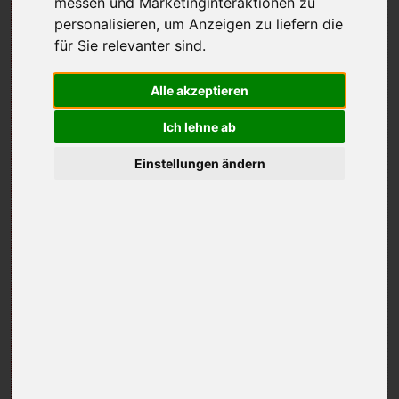
messen und Marketinginteraktionen zu
personalisieren
,
um Anzeigen zu liefern die
für Sie relevanter sind
.
A. Auftragserteilung
Alle akzeptieren
1. Maßgeblich für den Auftrag sind die Allgemeinen Geschäftsbedingungen, die
jeweils gültige Anzeigenpreisliste und unsere Auftragsbestätigung.
Ich lehne ab
2. Der Verlag behält sich vor, Anzeigenaufträge – auch einzelne Aufträge innerhalb
Einstellungen ändern
eines Rahmenauftrages – nach freiem Ermessen abzulehnen. Die Ablehnung wird dem
Auftraggeber mitgeteilt.
B. Auftragsabwicklung
1. Werden tarifmäßige Nachlässe beansprucht, so sind die Anzeigenaufträge innerhalb
eines Kalenderjahres abzuwickeln.
2. Sollte innerhalb eines Rabattjahres ein Anzeigenauftrag durch Ausfall einer oder
mehrerer Ausgaben nicht durchgeführt werden, so bleibt davon die ursprüngliche
Rabattvereinbarung unberührt.