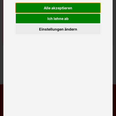
Alle akzeptieren
FIDSCHI
Ich lehne ab
Einstellungen ändern
NEUSEELAND
OZEANIEN
AUSTRALIEN
FIDSCHI
NEUSEELAND