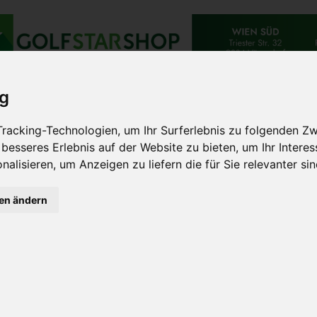
TES
BESONDERES
DESTINATION
EXTRAVAGAN
ig
CHUTZ
racking-Technologien, um Ihr Surferlebnis zu folgenden Z
 besseres Erlebnis auf der Website zu bieten
,
um Ihr Intere
nalisieren
,
um Anzeigen zu liefern die für Sie relevanter si
gen ändern
yer GmbH
lemagazin
ExtraGolf & Reisen
, den
SPA Guide
, die
VIP GOLF
isen, die website
www.extra.golf
und
vip.extra.golf
sowie un