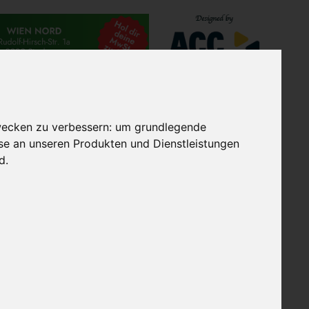
TES
EXTRAGOLF GRUPPE
wecken zu verbessern:
um grundlegende
sse an unseren Produkten und Dienstleistungen
nd
.
 CARD
, unsere
GOLFFESTE
ser
Newsletterservice