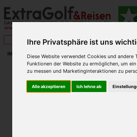
BRISAN
Ihre Privatsphäre ist uns wicht
DATENS
IMPRESSUM
Diese Website verwendet Cookies und andere T
AGB extra.golf
Funktionen der Website zu ermöglichen
,
um ein
AGB ExtraGolf & Reisen
zu messen und Marketinginteraktionen zu perso
DATENSCHUTZ
KONTAKT
Alle akzeptieren
Ich lehne ab
Einstellun
Verlag Payer & Pa
Betrifft das Lifesty
und
HITs for VIPs
Re
Stand: 24. Mai 2018