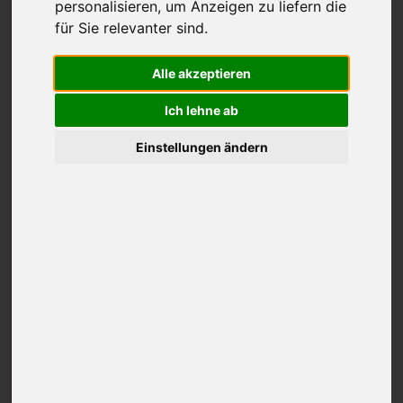
personalisieren
,
um Anzeigen zu liefern die
für Sie relevanter sind
.
Alle akzeptieren
Ich lehne ab
Einstellungen ändern
Eigentlich hört man von den Golfern immer nur: …„ich
hatte gerade eine Stunde bei meinem PRO!“ Dass auch
sehr kompetente Damen diesen Beruf perfekt ausüben
können, darüber gibt es keinen Zweifel. ExtraGolf wird
in lockerer Reihenfolge einige Teaching-PROETTEN
vorstellen. Sie mögen unterschiedliche
Trainingsmethoden haben, aber eine Gemeinsamkeit