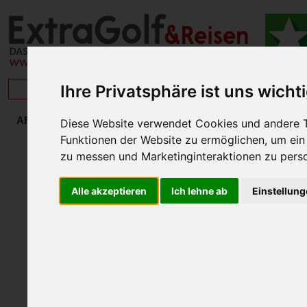
Ihre Privatsphäre ist uns wicht
BRISAN
ÄGYPTE
AFRIKA
Diese Website verwendet Cookies und andere T
ÄGYPTEN
Funktionen der Website zu ermöglichen
,
um ein
Hurghada - El Gouna
zu messen und Marketinginteraktionen zu perso
Kairo
Sharm El Sheik
Alle akzeptieren
Ich lehne ab
Einstellun
Der Staat Ägypten is
Sinai
Millionen Einwohner.
GOLF IN UND UM KAPSTADT
Kairo die Mehrzahl zu
MAROKKO
Niederschläge in Gre
SÜDAFRIKA
des Trockengürtels, 
TUNESIEN
10°. Im Jahr 2006 wu
„unentdeckten Golfde