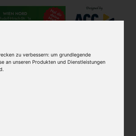
TES
EXTRAGOLF GRUPPE
wecken zu verbessern:
um grundlegende
sse an unseren Produkten und Dienstleistungen
nd
.
ometer groß und hat 84
ten Jahren, wobei rund um
er halten sich die
Die Republik liegt innerhalb
as Thermometer tagsüber unter
f-Reiseveranstalter) zur