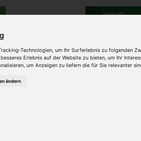
ig
TES
BESONDERES
DESTINATION
EXTRAVAGAN
racking-Technologien, um Ihr Surferlebnis zu folgenden Z
EN
 besseres Erlebnis auf der Website zu bieten
,
um Ihr Intere
nalisieren
,
um Anzeigen zu liefern die für Sie relevanter si
gen ändern