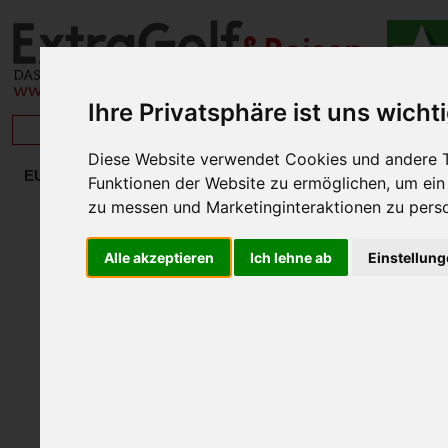
Ihre Privatsphäre ist uns wicht
BRISAN
Diese Website verwendet Cookies und andere T
NORWEG
EUROPA
Funktionen der Website zu ermöglichen
,
um ein
BULGARIEN
zu messen und Marketinginteraktionen zu perso
BRITISCHE KANALINSELN
DÄNEMARK
Alle akzeptieren
Ich lehne ab
Einstellun
DEUTSCHLAND
ENGLAND
ESTLAND
FINNLAND
FRANKREICH
GRIECHENLAND
GEORGIEN
IRLAND
ITALIEN