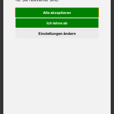
Alle akzeptieren
Ich lehne ab
Einstellungen ändern
Uruguay liegt in Südamerika, im Norden an Brasilien, im
Osten an den Atlantik, im Süden an den Rio de la Plata
und im Westen (durch den Rio Uruguay getrennt) an
Argentinien. Uruguay hat rund dreieinhalb Millionen
Einwohner und ist flächenmäßig das zweitkleinste Land
Südamerikas.
In dem Land gibt es heute rund zehn Golfclubs.